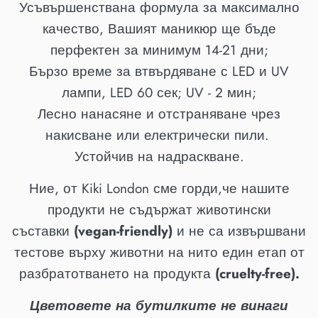
Усъвършенствана формула за максимално
качество, Вашият маникюр ще бъде
перфектен за
минимум
14-21 дни;
Бързо време за втвърдяване с LED и UV
лампи,
LED
60 сек; UV - 2 мин
;
Лесно нанасяне и отстраняване чрез
накисване или електрически пили.
Устойчив на надраскване.
Ние, от Kiki London сме горди,че нашите
продукти не съдържат животински
съставки
(vegan-friendly)
и не са извършвани
тестове върху животни на нито един етап от
разбратотването на продукта
(cruelty-free).
Цветовете на бутилките не винаги