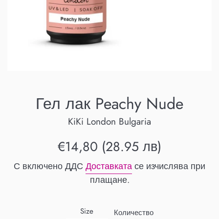
Гел лак Peachy Nude
KiKi London Bulgaria
Обичайна
€14,80 (28.95 лв)
цена
С включено ДДС
Доставката
се изчислява при
плащане.
Size
Количество